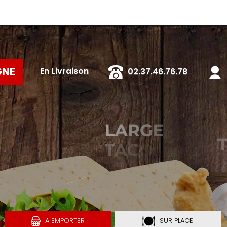
Télécharger
GNE
En Livraison
02.37.46.76.78
A EMPORTER
SUR PLACE