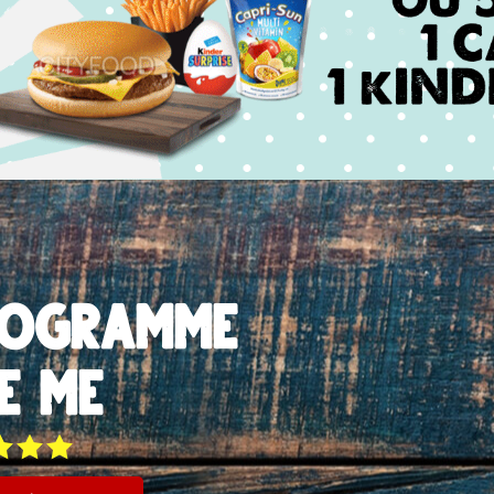
rogramme
e me