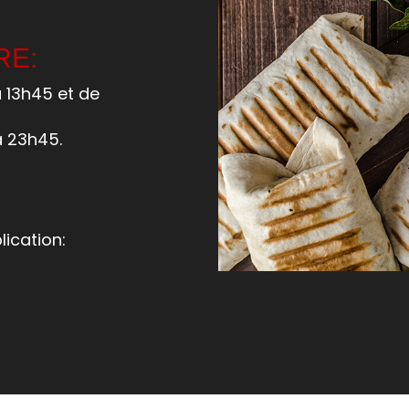
RE:
à 13h45 et de
à 23h45.
ication: