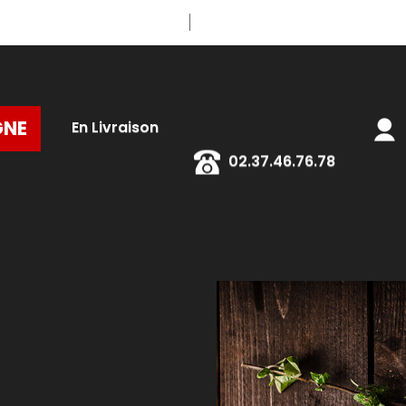
GNE
En Livraison
02.37.46.76.78