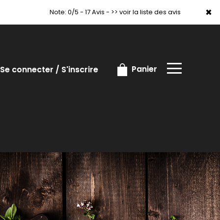
×
×
Note: 0/5 - 17 Avis -
>> voir la liste des avis
Panier
Se connecter / S'inscrire