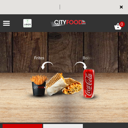
×
0
ACCUEIL
LA CARTE
VOTRE COMPTE
NOTRE RESTAURANT
VOS AVIS
MENTIONS LÉGALES